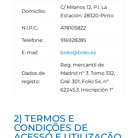
C/ Milanos 12, P.I. La
Domicílio:
Estación. 28320-Pinto
N.I.P.C.:
A78105822
Telefone:
916928285
E-mail:
bralo@bralo.es
Reg. mercantil de
Dados de
Madrid nº 3. Tomo 332,
registo:
Gral. 301, Folio 54, nº
62245.3. Inscripción 1º
2) TERMOS E
CONDIÇÕES DE
ACESSO E UTILIZAÇÃO.