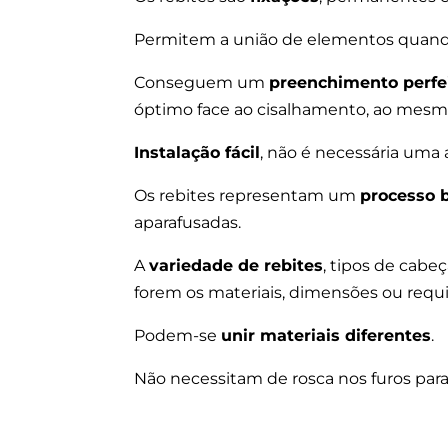
Permitem a união de elementos quan
Conseguem um
preenchimento perfei
óptimo face ao cisalhamento, ao mesm
Instalação fácil
, não é necessária uma a
Os rebites representam um
processo b
aparafusadas.
A
variedade de rebites
, tipos de cabe
forem os materiais, dimensões ou requi
Podem-se
unir materiais diferentes
.
Não necessitam de rosca nos furos pa