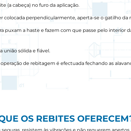
te (a cabeça) no furo da aplicação.
r colocada perpendicularmente, aperta-se o gatilho da
ra puxam a haste e fazem com que passe pelo interior da
união sólida e fiável.
 a operação de rebitagem é efectuada fechando as alava
QUE OS REBITES OFERECEM
 seguras, resistem às vibrações e não requerem apertos.