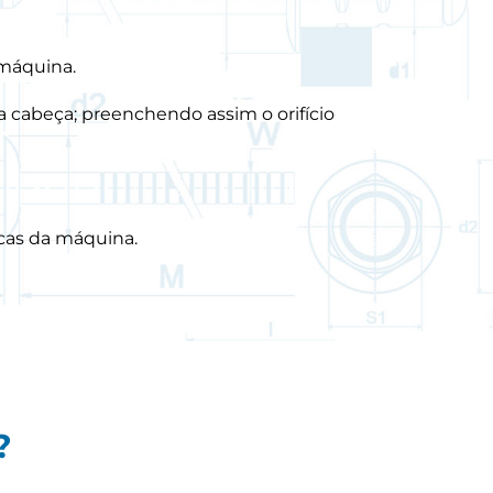
 máquina.
 cabeça; preenchendo assim o orifício
ncas da máquina.
?