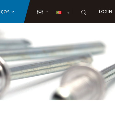
LOGIN

IÇOS