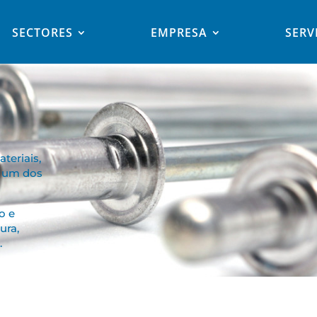
SECTORES
EMPRESA
SERV
teriais,
r um dos
o e
ura,
.