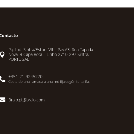
Contacto
Pq. Ind. Sintra/Estoril VII – Pav.A3, Rua Tapada

Nova, 9 Capa Rota – Linhó 2710-297 Sintra,
PORTUGAL
+351-21-9245270

Coste de una llamada a una red fija según tu tarifa.

Bralo.pt@bralo.com