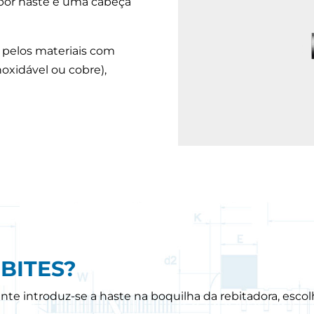
 por haste e uma cabeça
o pelos materiais com
noxidável ou cobre),
BITES?
ente introduz-se a haste na boquilha da rebitadora, es