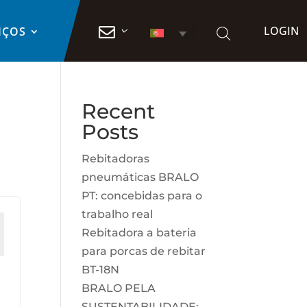
LOGIN

IÇOS
Recent
Posts
Rebitadoras
pneumáticas BRALO
PT: concebidas para o
trabalho real
Rebitadora a bateria
para porcas de rebitar
BT-18N
BRALO PELA
SUSTENTABILIDADE: