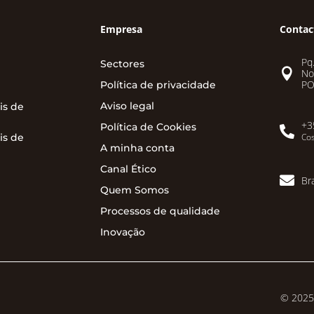
Empresa
Contac
Pq.
Sectores

No
PO
Política de privacidade
Aviso legal
is de
+3
Política de Cookies

is de
Cos
A minha conta
Canal Ético

Br
Quem Somos
Processos de qualidade
Inovação
© 2025 