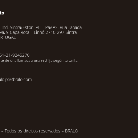
to
 Ind. Sintra/Estoril VII – Pav.A3, Rua Tapada
va, 9 Capa Rota – Linhó 2710-297 Sintra,
RTUGAL
51-21-9245270
te de una llamada a una red fija según tu tarifa.
alo.pt@bralo.com
– Todos os direitos reservados – BRALO