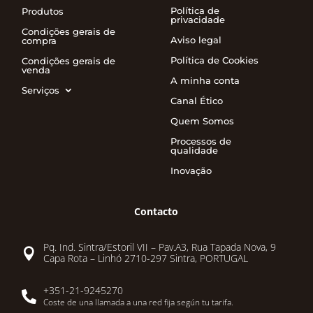
Política de
Produtos
privacidade
Condições gerais de
Aviso legal
compra
Política de Cookies
Condições gerais de
venda
A minha conta
Serviços
Canal Ético
Quem Somos
Processos de
qualidade
Inovação
Contacto
Pq. Ind. Sintra/Estoril VII – Pav.A3, Rua Tapada Nova, 9

Capa Rota – Linhó 2710-297 Sintra, PORTUGAL
+351-21-9245270

Coste de una llamada a una red fija según tu tarifa.