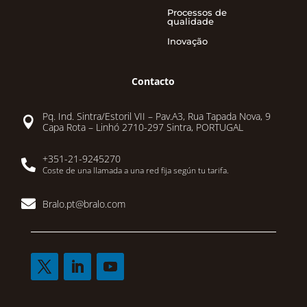
Processos de
qualidade
Inovação
Contacto
Pq. Ind. Sintra/Estoril VII – Pav.A3, Rua Tapada Nova, 9

Capa Rota – Linhó 2710-297 Sintra, PORTUGAL
+351-21-9245270

Coste de una llamada a una red fija según tu tarifa.

Bralo.pt@bralo.com