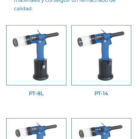
materiales y conseguir un remachado de
calidad.
PT-8L
PT-14