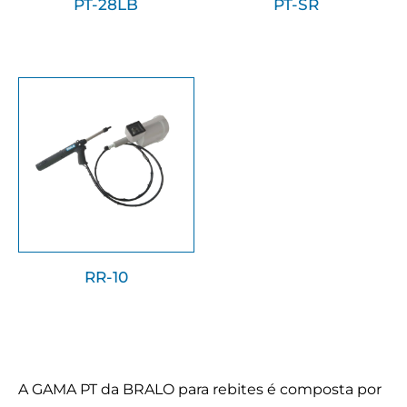
PT-28LB
PT-SR
RR-10
A GAMA PT da BRALO para rebites é composta por