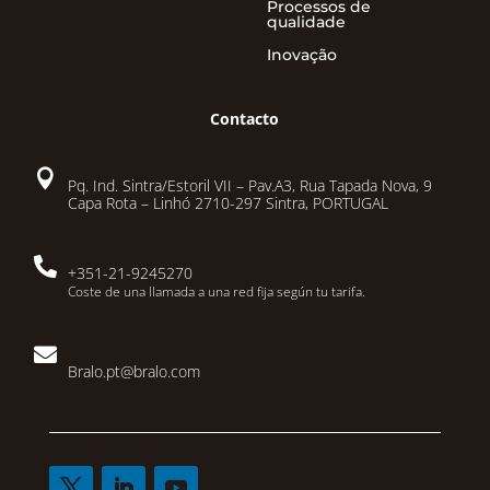
Processos de
qualidade
Inovação
Contacto

Pq. Ind. Sintra/Estoril VII – Pav.A3, Rua Tapada Nova, 9
Capa Rota – Linhó 2710-297 Sintra, PORTUGAL

+351-21-9245270
Coste de una llamada a una red fija según tu tarifa.

Bralo.pt@bralo.com