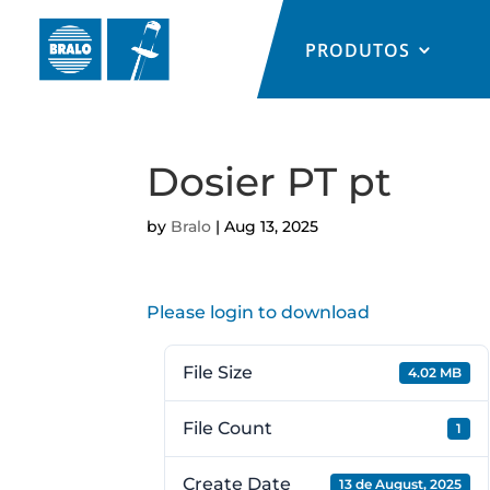
PRODUTOS
Dosier PT pt
by
Bralo
|
Aug 13, 2025
Please login to download
File Size
4.02 MB
File Count
1
Create Date
13 de August, 2025