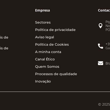
Empresa
Contac
Pq.
Sectores

No
PO
Política de privacidade
Aviso legal
is de
+3
Política de Cookies

is de
Cos
A minha conta
Canal Ético

Br
Quem Somos
Processos de qualidade
Inovação
© 2025 