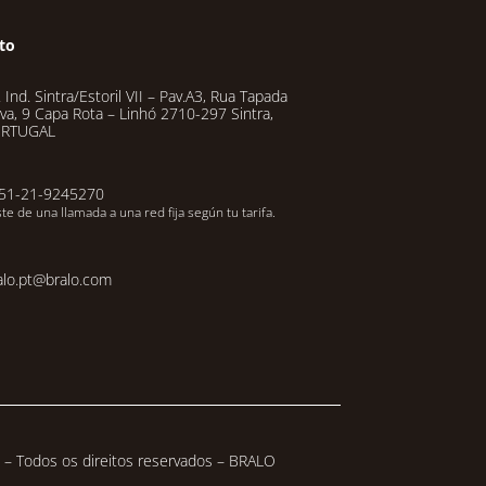
to
 Ind. Sintra/Estoril VII – Pav.A3, Rua Tapada
va, 9 Capa Rota – Linhó 2710-297 Sintra,
RTUGAL
51-21-9245270
te de una llamada a una red fija según tu tarifa.
alo.pt@bralo.com
– Todos os direitos reservados – BRALO