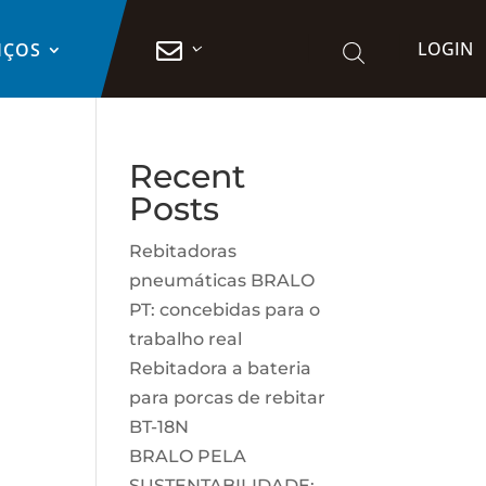
LOGIN

IÇOS
Recent
Posts
Rebitadoras
pneumáticas BRALO
PT: concebidas para o
trabalho real
Rebitadora a bateria
para porcas de rebitar
BT-18N
BRALO PELA
SUSTENTABILIDADE: