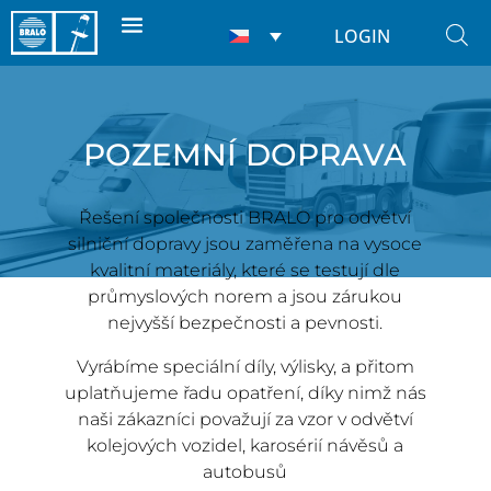
LOGIN
POZEMNÍ DOPRAVA
Řešení společnosti BRALO pro odvětví
silniční dopravy jsou zaměřena na vysoce
kvalitní materiály, které se testují dle
průmyslových norem a jsou zárukou
nejvyšší bezpečnosti a pevnosti.
Vyrábíme speciální díly, výlisky, a přitom
uplatňujeme řadu opatření, díky nimž nás
naši zákazníci považují za vzor v odvětví
kolejových vozidel, karosérií návěsů a
autobusů