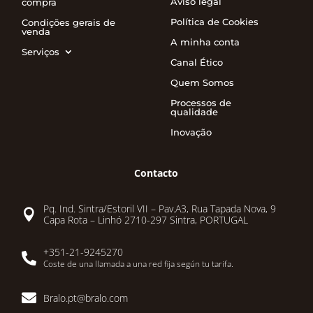
Aviso legal
compra
Política de Cookies
Condições gerais de
venda
A minha conta
Serviços
Canal Ético
Quem Somos
Processos de
qualidade
Inovação
Contacto
Pq. Ind. Sintra/Estoril VII – Pav.A3, Rua Tapada Nova, 9

Capa Rota – Linhó 2710-297 Sintra, PORTUGAL
+351-21-9245270

Coste de una llamada a una red fija según tu tarifa.

Bralo.pt@bralo.com