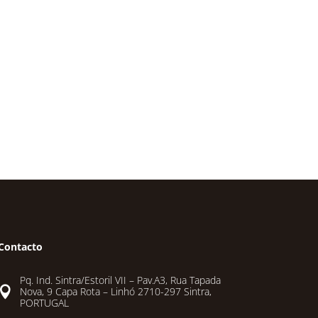
Contacto
Pq. Ind. Sintra/Estoril VII – Pav.A3, Rua Tapada

Nova, 9 Capa Rota – Linhó 2710-297 Sintra,
PORTUGAL