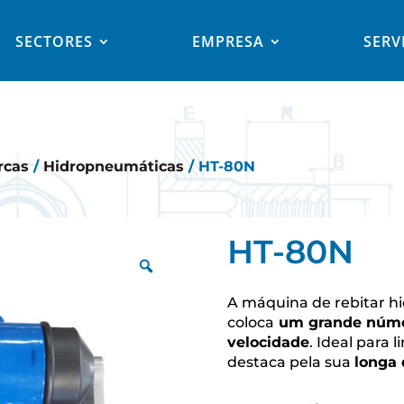
SECTORES
EMPRESA
SERV
rcas
/
Hidropneumáticas
/ HT-80N
HT-80N
A máquina de rebitar 
coloca
um grande númer
velocidade
. Ideal para
destaca pela sua
longa 