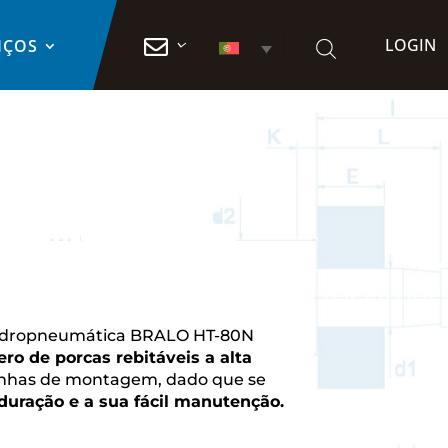
LOGIN

IÇOS
hidropneumática BRALO HT-80N
o de porcas rebitáveis a alta
 linhas de montagem, dado que se
duração e a sua fácil manutenção.