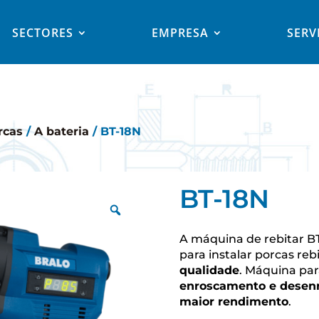
SECTORES
EMPRESA
SERV
rcas
/
A bateria
/ BT-18N
BT-18N
A máquina de rebitar B
para instalar porcas re
qualidade
. Máquina par
enroscamento e desen
maior rendimento
.