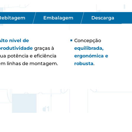
 Rebitagem
Embalagem
Descarga
Alto nível de
Concepção
produtividade
graças à
equilibrada,
sua potência e eficiência
ergonómica e
em linhas de montagem.
robusta
.