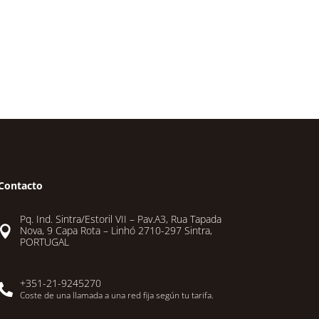
Contacto
Pq. Ind. Sintra/Estoril VII – Pav.A3, Rua Tapada

Nova, 9 Capa Rota – Linhó 2710-297 Sintra,
PORTUGAL
+351-21-9245270

Coste de una llamada a una red fija según tu tarifa.