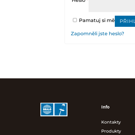
Heslo
*
Pamatuj si mě
PŘIHL
Zapomněli jste heslo?
Info
Kontakty
Produkty