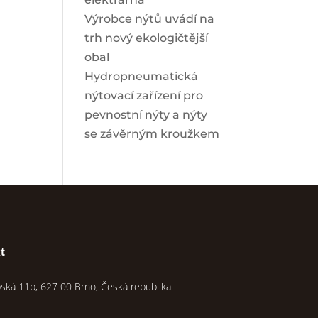
Výrobce nýtů uvádí na
trh nový ekologičtější
obal
Hydropneumatická
nýtovací zařízení pro
pevnostní nýty a nýty
se závěrným kroužkem
t
pská 11b, 627 00 Brno, Česká republika