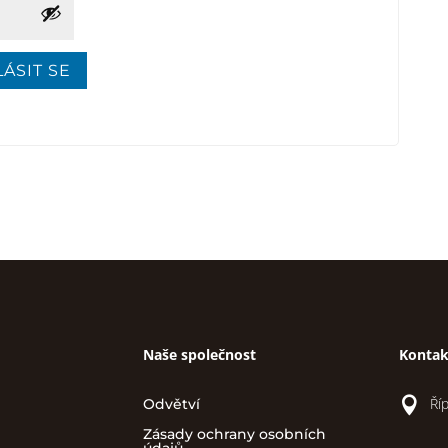
ÁSIT SE
Naše společnost
Kontak

Ří
Odvětví
Zásady ochrany osobních
údajů