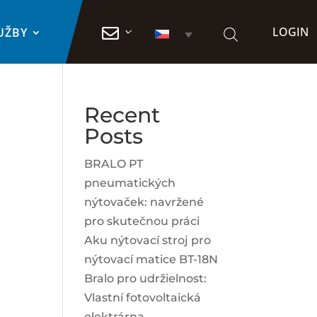
LOGIN

UŽBY
Recent
Posts
BRALO PT
pneumatických
nýtovaček: navržené
pro skutečnou práci
Aku nýtovací stroj pro
nýtovací matice BT-18N
Bralo pro udržielnost:
Vlastní fotovoltaická
elektrárna