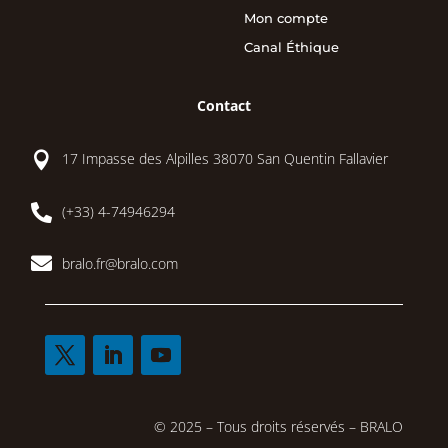
Mon compte
Canal Éthique
Contact

17 Impasse des Alpilles 38070 San Quentin Fallavier

(+33) 4-74946294

bralo.fr@bralo.com
© 2025 – Tous droits réservés – BRALO