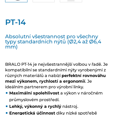
PT-14
Absolutní všestrannost pro všechny
typy standardních nýtů (Ø2,4 až Ø6,4
mm)
BRALO PT-14 je nejvšestrannější volbou v řadě. Je
kompatibilní se standardními nýty vyrobenými z
různých materiálů a nabízí
perfektní rovnováhu
mezi výkonem, rychlostí a ergonomií
. Je
ideálním partnerem pro výrobní linky.
Maximální spolehlivost
a výkon v náročném
průmyslovém prostředí.
Lehký, výkonný a rychlý
nástroj.
Energetická účinnost
díky nízké spotřebě