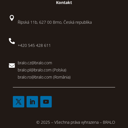
Kontakt

Řípská 11b, 627 00 Brno, Česká republika

+420 545 428 611
bralo.cz@bralo.com

bralo.pl@bralo.com
(Polska)
bralo.ro@bralo.com
(România)
© 2025 – Všechna práva vyhrazena – BRALO