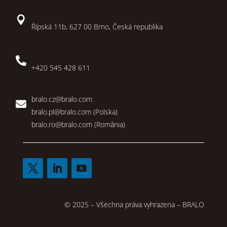

Řípská 11b, 627 00 Brno, Česká republika

+420 545 428 611
bralo.cz@bralo.com

bralo.pl@bralo.com
(Polska)
bralo.ro@bralo.com
(România)
© 2025 – Všechna práva vyhrazena – BRALO