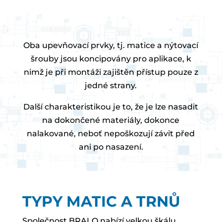
Oba upevňovací prvky, tj. matice a nýtovací
šrouby jsou koncipovány pro aplikace, k
nimž je při montáži zajištěn přístup pouze z
jedné strany.
Další charakteristikou je to, že je lze nasadit
na dokončené materiály, dokonce
nalakované, neboť nepoškozují závit před
ani po nasazení.
TYPY MATIC A TRNŮ
Společnost BRALO nabízí velkou škálu