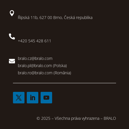

Řípská 11b, 627 00 Brno, Česká republika

+420 545 428 611
bralo.cz@bralo.com

bralo.pl@bralo.com
(Polska)
bralo.ro@bralo.com
(România)
© 2025 – Všechna práva vyhrazena – BRALO