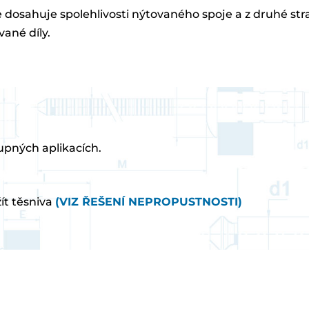
je dosahuje spolehlivosti nýtovaného spoje a z druhé str
ané díly.
tupných aplikacích.
ít těsniva
(VIZ ŘEŠENÍ NEPROPUSTNOSTI)