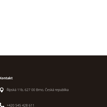
Kontakt

Řípská 11b, 627 00 Brno, Česká republika

+420 545 428 611