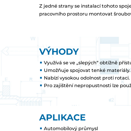
Z jedné strany se instalací tohoto spo
pracovního prostoru montovat šroubov
VÝHODY
Využívá se ve „slepých“ obtížně přís
Umožňuje spojovat tenké materiály.
Nabízí vysokou odolnost proti rotaci.
Pro zajištění nepropustnosti lze použ
APLIKACE
Automobilový průmysl