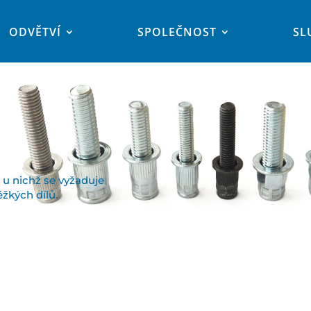
ODVĚTVÍ
SPOLEČNOST
SL
 u nichž se vyžaduje
žkých dílů.