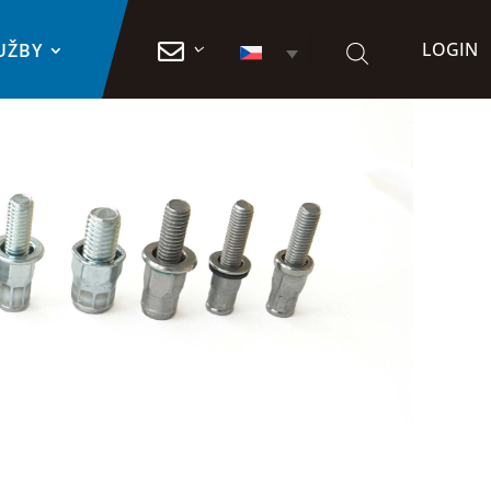
LOGIN

UŽBY