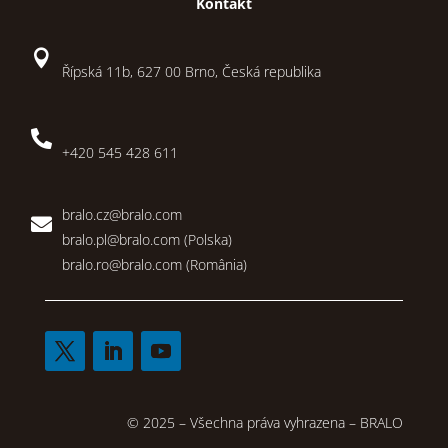
Kontakt

Řípská 11b, 627 00 Brno, Česká republika

+420 545 428 611
bralo.cz@bralo.com

bralo.pl@bralo.com
(Polska)
bralo.ro@bralo.com
(România)
© 2025 – Všechna práva vyhrazena – BRALO