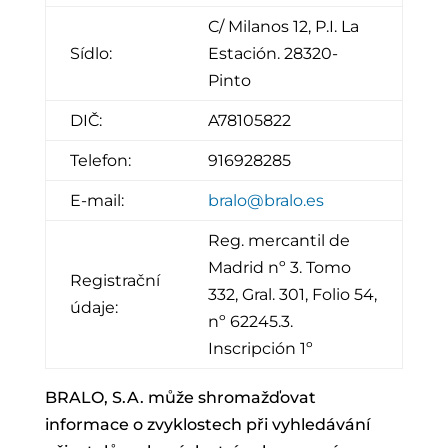
C/ Milanos 12, P.I. La
Sídlo:
Estación. 28320-
Pinto
DIČ:
A78105822
Telefon:
916928285
E-mail:
bralo@bralo.es
Reg. mercantil de
Madrid nº 3. Tomo
Registrační
332, Gral. 301, Folio 54,
údaje:
nº 62245.3.
Inscripción 1º
BRALO, S.A. může shromažďovat
informace o zvyklostech při vyhledávání