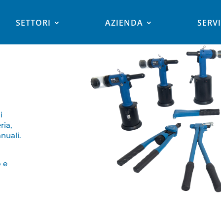
SETTORI
AZIENDA
SERVI
i
ria,
nuali.
o e