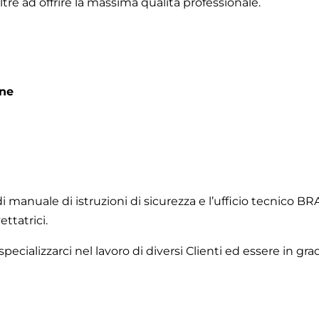
tre ad offrire la massima qualità professionale.
one
manuale di istruzioni di sicurezza e l’ufficio tecnico BR
ttatrici.
cializzarci nel lavoro di diversi Clienti ed essere in grad