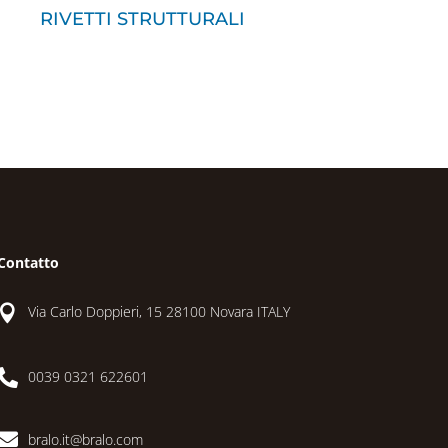
RIVETTI STRUTTURALI
Contatto

Via Carlo Doppieri, 15 28100 Novara ITALY

0039 0321 622601

bralo.it@bralo.com