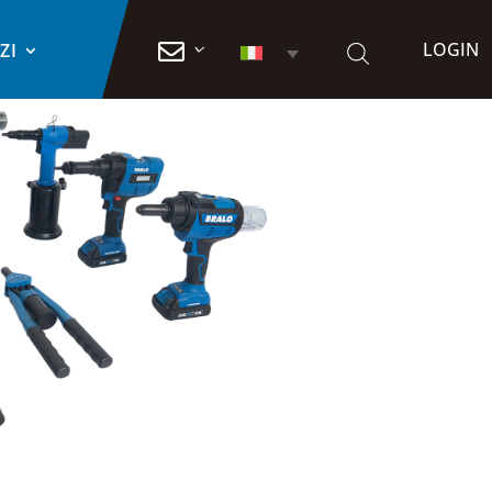
LOGIN

ZI