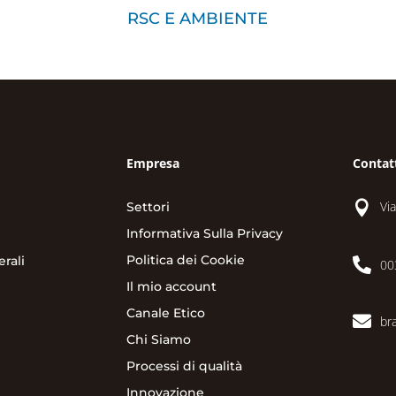
RSC E AMBIENTE
Empresa
Contat

Vi
Settori
Informativa Sulla Privacy
Politica dei Cookie
rali

00
Il mio account
Canale Etico

br
Chi Siamo
Processi di qualità
Innovazione