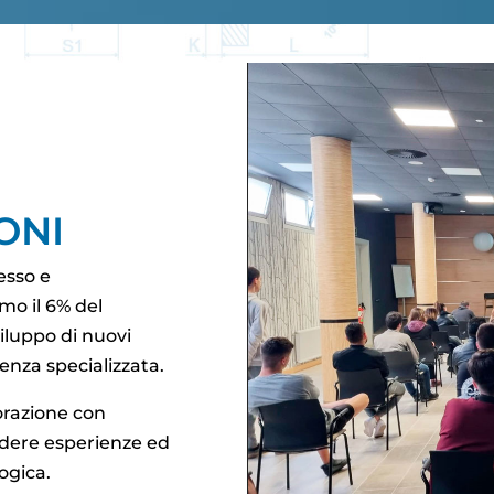
ONI
esso e
mo il 6% del
viluppo di nuovi
enza specializzata.
orazione con
videre esperienze ed
ogica.