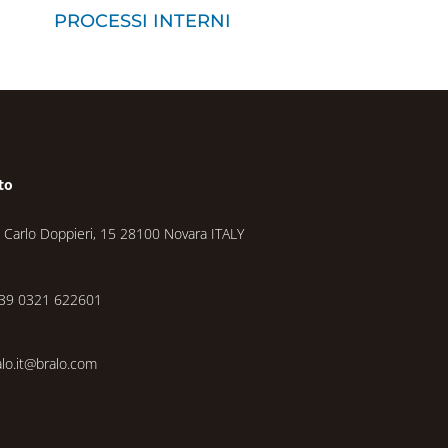
PROCESSI INTERNI
to
a Carlo Doppieri, 15 28100 Novara ITALY
39 0321 622601
alo.it@bralo.com