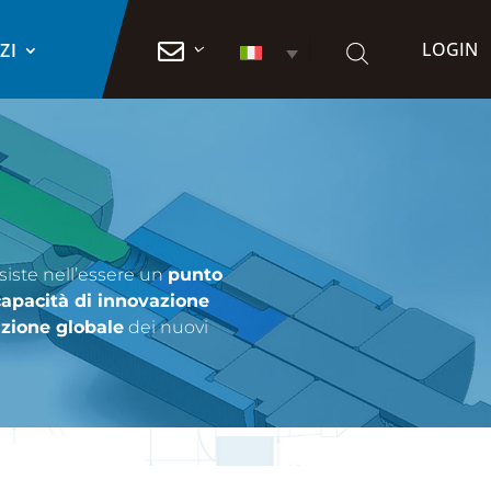
LOGIN

ZI
nsiste nell’essere un
punto
capacità di innovazione
zione globale
dei nuovi