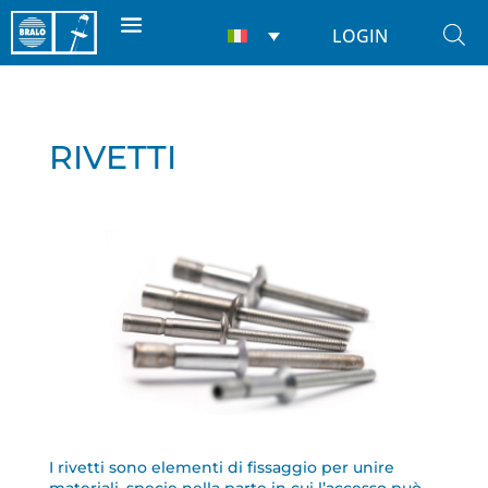
LOGIN
RIVETTI
I rivetti sono elementi di fissaggio per unire