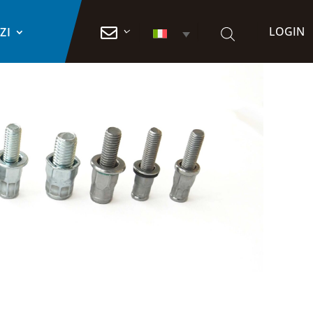
LOGIN

ZI