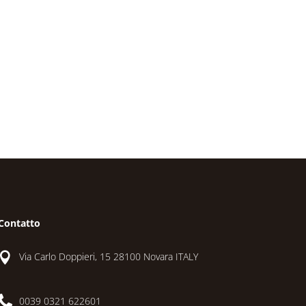
Contatto

Via Carlo Doppieri, 15 28100 Novara ITALY

0039 0321 622601