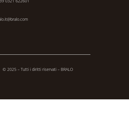
39 0321 622601
alo.it@bralo.com
© 2025 – Tutti i diritti riservati – BRALO