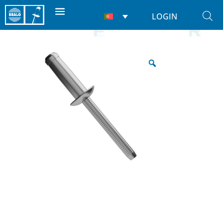
LOGIN
Início
/
Rebites
/
Estruturais
/ Hardlock