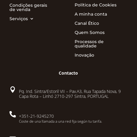
Política de Cookies
Condições gerais
de venda
A minha conta
Serviços
Canal Ético
Quem Somos
Processos de
qualidade
Inovação
Contacto

Pq. Ind. Sintra/Estoril VII – Pav.A3, Rua Tapada Nova, 9
Capa Rota – Linhó 2710-297 Sintra, PORTUGAL

+351-21-9245270
Coste de una llamada a una red fija según tu tarifa.