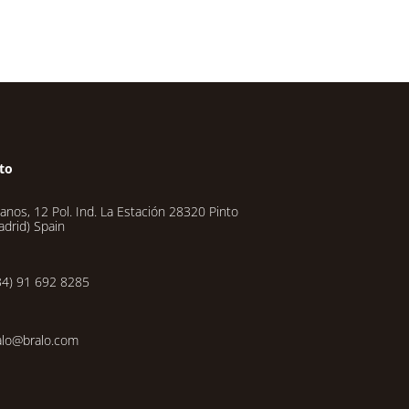
to
lanos, 12 Pol. Ind. La Estación 28320 Pinto
adrid) Spain
34) 91 692 8285
alo@bralo.com