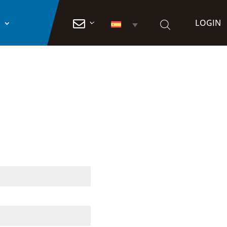
LOGIN

S