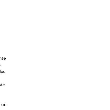
nte
n
los
ste
e un