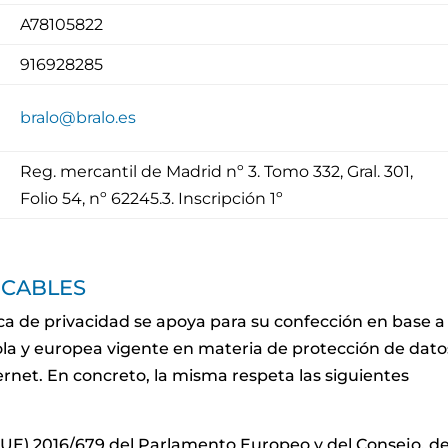
A78105822
916928285
bralo@bralo.es
Reg. mercantil de Madrid nº 3. Tomo 332, Gral. 301,
Folio 54, nº 62245.3. Inscripción 1º
LICABLES
ica de privacidad se apoya para su confección en base a 
la y europea vigente en materia de protección de dato
ernet. En concreto, la misma respeta las siguientes
UE) 2016/679 del Parlamento Europeo y del Consejo, de