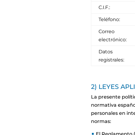
C.I.F.:
Teléfono:
Correo
electrónico:
Datos
registrales:
2) LEYES AP
La presente polít
normativa españo
personales en int
normas:
El Reglamento (