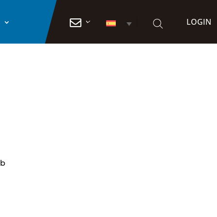
LOGIN

S
eb