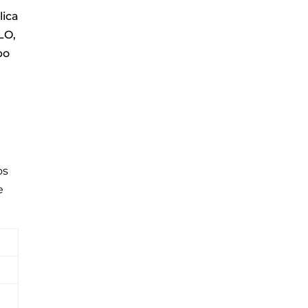
lica
LO,
po
os
e