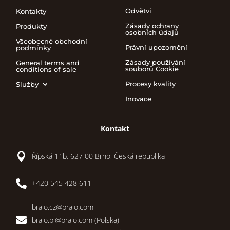
Odvětví
Kontakty
Zásady ochrany
Produkty
osobních údajů
Všeobecné obchodní
Právní upozornění
podmínky
Zásady používání
General terms and
souborů Cookie
conditions of sale
Procesy kvality
Služby
Inovace
Kontakt

Řípská 11b, 627 00 Brno, Česká republika

+420 545 428 611
bralo.cz@bralo.com

bralo.pl@bralo.com
(Polska)