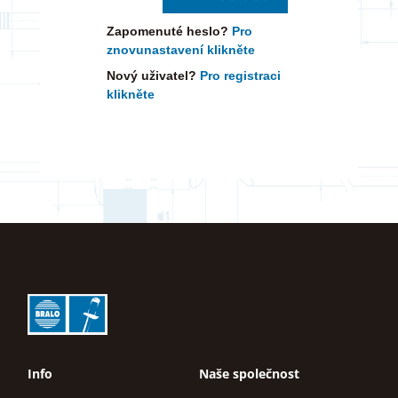
Zapomenuté heslo?
Pro
znovunastavení klikněte
Nový uživatel?
Pro registraci
klikněte
Info
Naše společnost