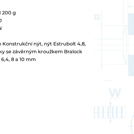
 200 g
0
N
 Konstrukční nýt, nýt Estrubolt 4,8,
olíky se závěrným kroužkem Bralock
, 6,4, 8 a 10 mm