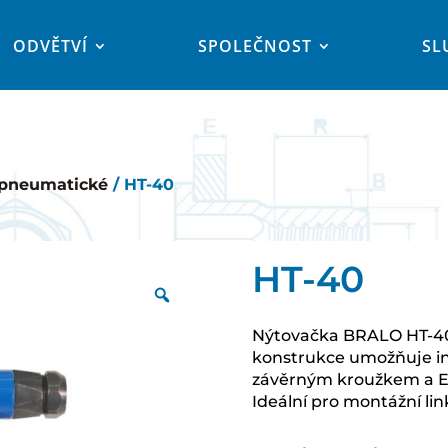
ODVĚTVÍ
SPOLEČNOST
SL
pneumatické
/ HT-40
HT-40
Nýtovačka BRALO HT-40
konstrukce umožňuje ins
závěrným kroužkem a Es
Ideální pro montážní li