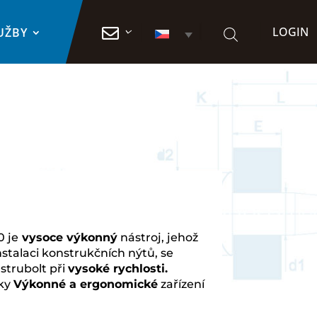
LOGIN

UŽBY
 je
vysoce výkonný
nástroj, jehož
talaci konstrukčních nýtů, se
trubolt při
vysoké rychlosti.
nky
Výkonné a ergonomické
zařízení