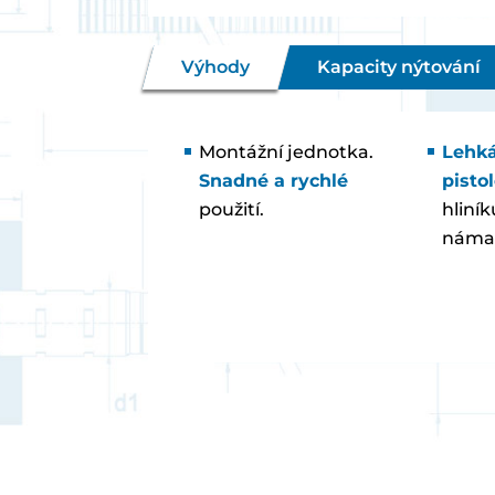
Výhody
Kapacity nýtování
Montážní jednotka.
Lehk
Snadné a rychlé
pisto
použití.
hliní
náma