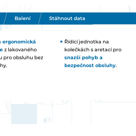
Balení
Stáhnout data
á ergonomická
Řídící jednotka na
le
z lakovaného
kolečkách s aretací pro
ku pro obsluhu bez
snazší pohyb a
hy.
bezpečnost obsluhy
.