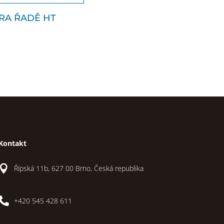
RA ŘADĚ HT
Kontakt

Řípská 11b, 627 00 Brno, Česká republika

+420 545 428 611