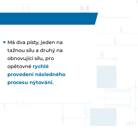
Má dva písty, jeden na
tažnou sílu a druhý na
obnovující sílu, pro
opětovné
rychlé
provedení následného
procesu nýtování
.