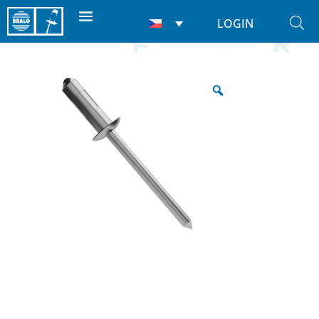
LOGIN
Domů
/
Nýty
/
Slepé Nýty
/ Multigrip