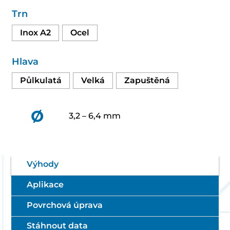
Trn
Inox A2
Ocel
Hlava
Půlkulatá
Velká
Zapuštěná
Ø
3,2 – 6,4 mm
Výhody
Aplikace
Povrchová úprava
Stáhnout data