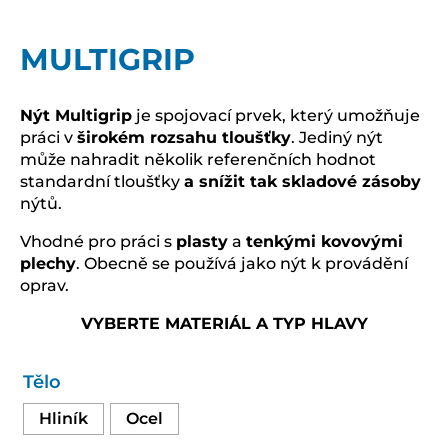
MULTIGRIP
Nýt Multigrip
je spojovací prvek, který umožňuje
práci v
širokém rozsahu tloušťky
. Jediný nýt
může nahradit několik referenčních hodnot
standardní tloušťky
a snížit tak skladové zásoby
nýtů.
Vhodné pro práci s
plasty
a
tenkými kovovými
plechy
. Obecně se používá jako nýt k provádění
oprav.
VYBERTE MATERIÁL A TYP HLAVY
Tělo
Hliník
Ocel