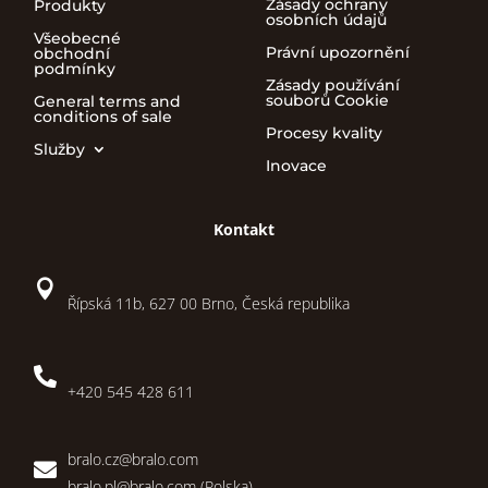
Zásady ochrany
Produkty
osobních údajů
Všeobecné
Právní upozornění
obchodní
podmínky
Zásady používání
souborů Cookie
General terms and
conditions of sale
Procesy kvality
Služby
Inovace
Kontakt

Řípská 11b, 627 00 Brno, Česká republika

+420 545 428 611
bralo.cz@bralo.com

bralo.pl@bralo.com
(Polska)