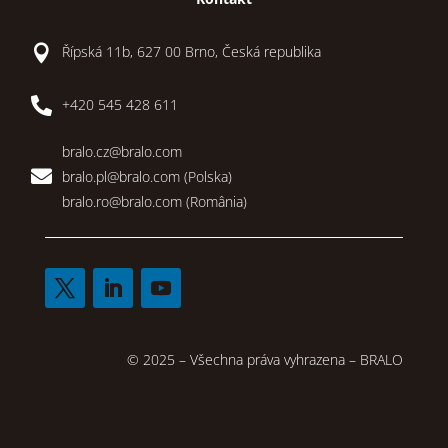

Řípská 11b, 627 00 Brno, Česká republika

+420 545 428 611
bralo.cz@bralo.com

bralo.pl@bralo.com
(Polska)
bralo.ro@bralo.com
(România)
© 2025 – Všechna práva vyhrazena – BRALO