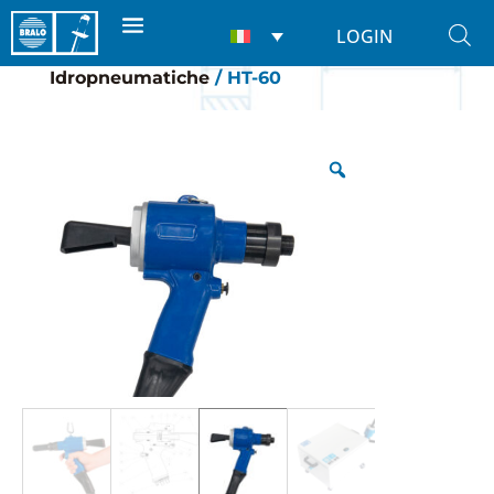
LOGIN
Home
/
RIVETTATRICI
/
Per rivetti
/
Idropneumatiche
/ HT-60