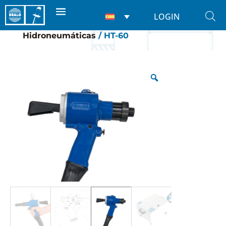
LOGIN
Inicio
/
Remachadoras
/
Para remaches
/
Hidroneumáticas
/ HT-60