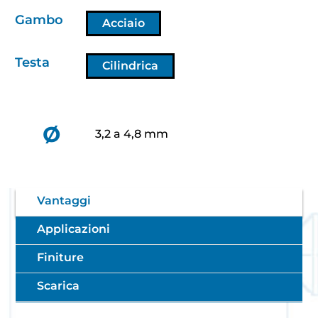
Gambo
Acciaio
Testa
Cilindrica
Ø
3,2 a 4,8 mm
Vantaggi
Applicazioni
Finiture
Scarica