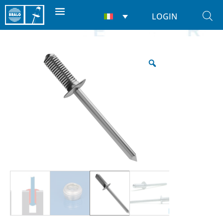
LOGIN
Home
/
Rivetti
/
Ciechi
/ Rullato