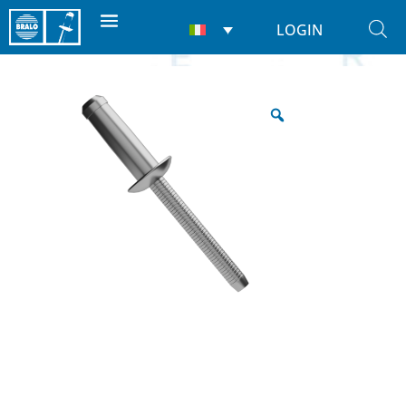
LOGIN
Home
/
Rivetti
/
Strutturali
/ Hardlock