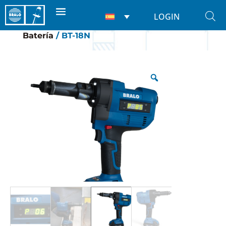
LOGIN
Inicio
/
Remachadoras
/
Para tuercas
/
De
Batería
/ BT-18N