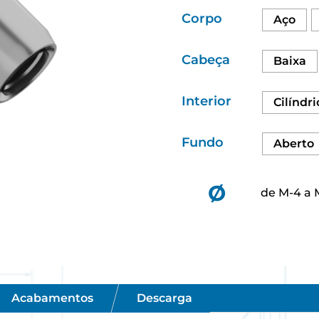
Corpo
Aço
Cabeça
Baixa
Interior
Cilíndri
Fundo
Aberto
Ø
de M-4 a 
Acabamentos
Descarga