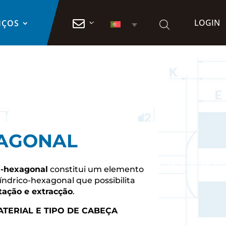
LOGIN

IÇOS
XAGONAL
i-hexagonal
constitui um elemento
índrico-hexagonal que possibilita
tação e extracção
.
TERIAL E TIPO DE CABEÇA