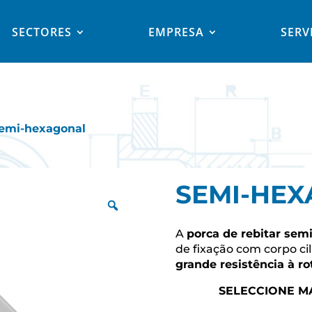
SECTORES
EMPRESA
SERV
emi-hexagonal
SEMI-HE
A
porca de rebitar sem
de fixação com corpo cil
grande resistência à ro
SELECCIONE MA