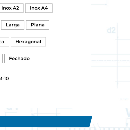
Inox A2
Inox A4
Larga
Plana
ca
Hexagonal
Fechado
M-10