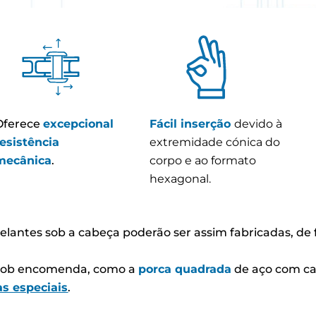
Oferece
excepcional
Fácil inserção
devido à
resistência
extremidade cónica do
mecânica
.
corpo e ao formato
hexagonal.
elantes sob a cabeça poderão ser assim fabricadas, de 
s sob encomenda, como a
porca quadrada
de aço com ca
as especiais
.