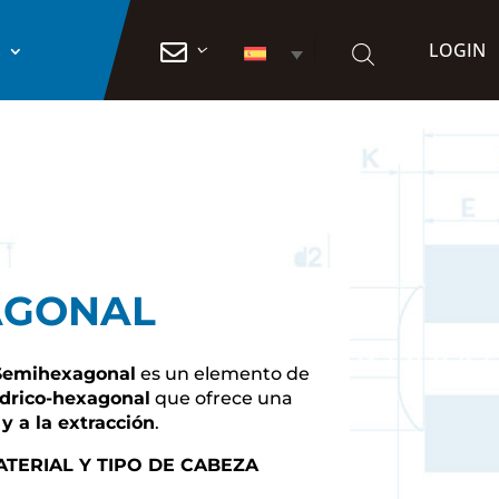
LOGIN

S
AGONAL
Semihexagonal
es un elemento de
ndrico-hexagonal
que ofrece una
 y a la extracción
.
TERIAL Y TIPO DE CABEZA