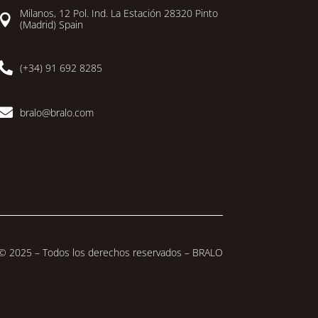
Milanos, 12 Pol. Ind. La Estación 28320 Pinto

(Madrid) Spain

(+34) 91 692 8285

bralo@bralo.com
© 2025 – Todos los derechos reservados – BRALO