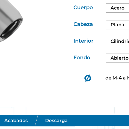
Cuerpo
Acero
Cabeza
Plana
Interior
Cilíndri
Fondo
Abierto
Ø
de M-4 a 
Acabados
Descarga