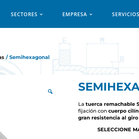
SECTORES
EMPRESA
SERVICIO
as
/ Semihexagonal
SEMIHEX
La
tuerca remachable 
fijación con
cuerpo cilí
gran resistencia al giro
SELECCIONE MA