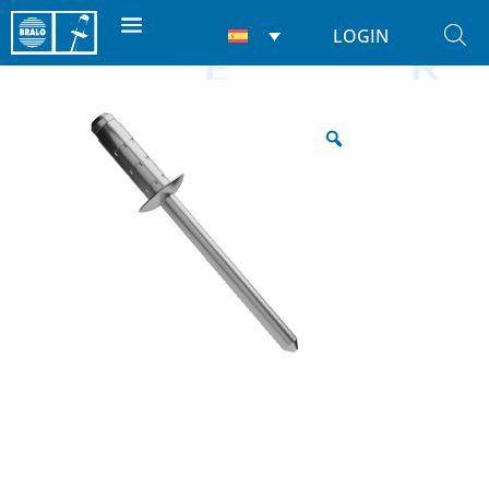
LOGIN
Inicio
/
Remaches
/
Ciegos
/ Hardvex