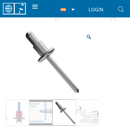
LOGIN
Inicio
/
Remaches
/
Ciegos
/ Junquillo