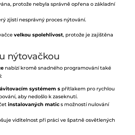
ána, protože nebyla správně opřena o základní
rý zjistí nesprávný proces nýtování.
vačce
velkou spolehlivost
, protože je zajištěna
ku nýtovačkou
ce
nabízí kromě snadného programování také
:
ávitovacím systémem s
přítlakem pro rychlou
ubování, aby nedošlo k zaseknutí.
očet
instalovaných matic
s možností nulování
epšuje viditelnost při práci ve špatně osvětlených