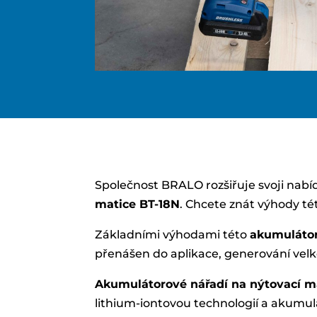
Společnost BRALO rozšiřuje svoji nabí
matice BT-18N
. Chcete znát výhody t
Základními výhodami této
akumuláto
přenášen do aplikace, generování velk
Akumulátorové nářadí na nýtovací m
lithium-iontovou technologií a akumulá