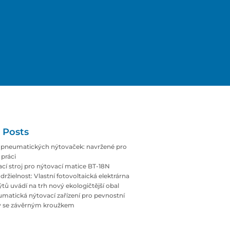
 Posts
pneumatických nýtovaček: navržené pro
práci
cí stroj pro nýtovací matice BT-18N
držielnost: Vlastní fotovoltaická elektrárna
tů uvádí na trh nový ekologičtější obal
atická nýtovací zařízení pro pevnostní
ty se závěrným kroužkem