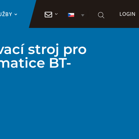
LOGIN

UŽBY
ací stroj pro
matice BT-