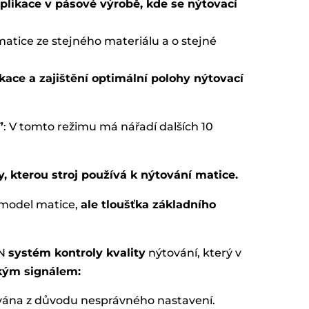
plikace v pásové výrobě, kde se nýtovací
matice ze stejného materiálu a o stejné
kace a zajištění optimální polohy nýtovací
”
: V tomto režimu má nářadí dalších 10
ly, kterou stroj používá k nýtování matice.
ý model matice,
ale tloušťka základního
8N
systém kontroly kvality
nýtování, který v
kým signálem:
vána z důvodu nesprávného nastavení.