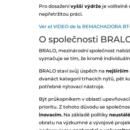
Pro dosažení
vyšší výdrže
je voliteln
nepřetržitou práci.
Ver el VIDEO de la REMACHADORA BT
O společnosti BRAL
BRALO, mezinárodní společnost nabíz
vyznačuje se tím, že kromě individuáln
BRALO staví svůj úspěch na
nejširším
dvanáct kategorií trhacích nýtů, pět ka
potřebné nýtovací nástroje.
Být průkopníkem v oblasti upevňovac
prioritu. Z tohoto důvodu se společno
inovacím.
Na základě politiky
neustál
obratu na výzkumné a vývojové projekt