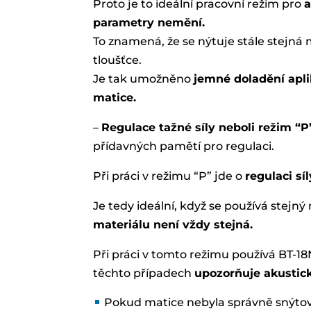
Proto je to ideální pracovní režim pro
a
parametry nemění.
To znamená, že se nýtuje stále stejná 
tloušťce.
Je tak umožněno
jemné doladění apli
matice.
–
Regulace tažné síly neboli režim “P
přídavných pamětí pro regulaci.
Při práci v režimu “P” jde o
regulaci sí
Je tedy ideální, když se používá stejn
materiálu není vždy stejná.
Při práci v tomto režimu používá BT-1
těchto případech
upozorňuje akustic
Pokud matice nebyla správně snýto