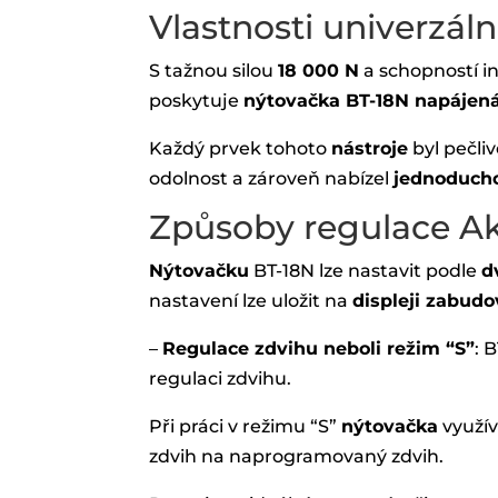
Vlastnosti univerzál
S tažnou silou
18 000 N
a schopností i
poskytuje
nýtovačka BT-18N napájená 
Každý prvek tohoto
nástroje
byl pečli
odolnost a zároveň nabízel
jednoduch
Způsoby regulace Aku
Nýtovačku
BT-18N lze nastavit podle
d
nastavení lze uložit na
displeji zabud
–
Regulace zdvihu neboli režim “S”
: 
regulaci zdvihu.
Při práci v režimu “S”
nýtovačka
využív
zdvih na naprogramovaný zdvih.