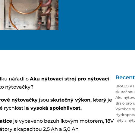
Recent
dku nářadí o
Aku nýtovací stroj pro nýtovací
BRALO PT 
éto nýtovačky?
skutečnou 
Aku nýtova
rové nýtovačky
jsou
skutečný výkon, který
je
Bralo pro u
é rychlosti
a vysoká spolehlivost.
Výrobce ný
Hydropneum
atice
je vybaveno bezuhlíkovým motorem, 18V
nýty a ný
tory s kapacitou 2,5 Ah a 5,0 Ah