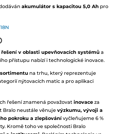
ě dodáván
akumulátor s kapacitou 5,0 Ah
pro
-18N
O
í
řešení v oblasti upevňovacích systémů
a
ího přístupu nabízí i technologické inovace.
 sortimentu
na trhu, který reprezentuje
tegorií nýtovacích matic a pro aplikaci
ích řešení znamená považovat
inovace
za
st Bralo neustále věnuje
výzkumu, vývoji a
ého pokroku a zlepšování
vyčleňujeme 6 %
y. Kromě toho ve společnosti Bralo