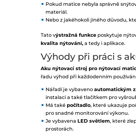
Pokud matice nebyla správně snýtov
materiál.
Nebo z jakéhokoli jiného důvodu, kte
Tato v
ýstražná funkce
poskytuje nýto
kvalita nýtování,
a tedy i aplikace.
Výhody při práci s a
Aku nýtovací stroj pro nýtovací mati
řadu výhod při každodenním používání
Nářadí je vybaveno
automatickým z
instalaci a také tlačítkem pro vyšro
Má také
počítadlo
, které ukazuje p
pro snadné monitorování výkonu.
Je vybavena
LED světlem
, které zl
prostorách.