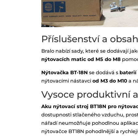
Příslušenství a obsa
Bralo nabízí sady, které se dodávají jak
nýtovacích matic od M5 do M8
pomoc
Nýtovačka BT-18N
se dodává s
baterií
nýtovacími nástavci
od M3 do M10
a n
Vysoce produktivní a
Aku nýtovací stroj BT18N pro nýtova
dostupnosti stlačeného vzduchu, pros
nářadí neumožňuje pohodlnou aplikaci
nýtovačce BT18N pohodlnější a rychlejš