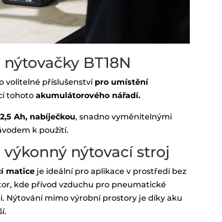
h nýtovačky BT18N
o volitelné příslušenství
pro umístění
í tohoto
akumulátorového nářadí.
 2,5 Ah, nabíječkou
, snadno vyměnitelnými
ávodem k použití.
 výkonný nýtovací stroj
cí matice
je ideální pro aplikace v prostředí bez
tor, kde přívod vzduchu pro pneumatické
. Nýtování mimo výrobní prostory je díky aku
í.