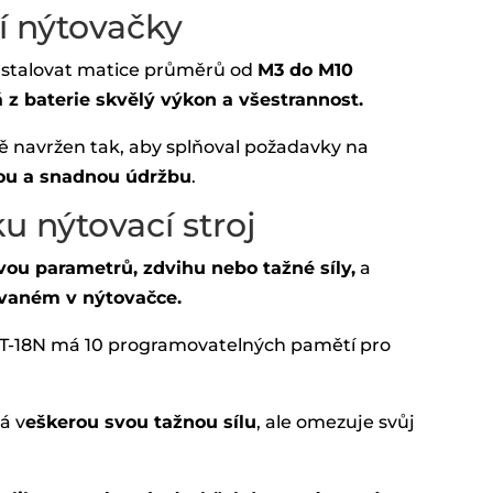
ní nýtovačky
nstalovat matice průměrů od
M3 do M10
z baterie skvělý výkon a všestrannost.
vě navržen tak, aby splňoval požadavky na
ou a snadnou údržbu
.
 nýtovací stroj
vou parametrů, zdvihu nebo tažné síly,
a
ovaném v nýtovačce.
BT-18N má 10 programovatelných pamětí pro
á v
eškerou svou tažnou sílu
, ale omezuje svůj