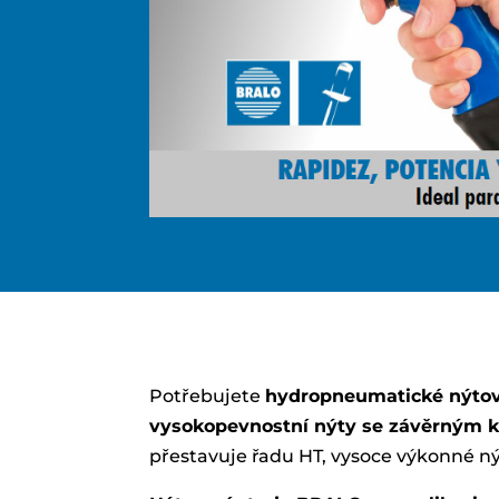
Potřebujete
hydropneumatické nýtova
vysokopevnostní nýty se závěrným 
přestavuje řadu HT, vysoce výkonné nýt