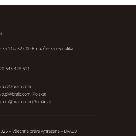
t
pská 11b, 627 00 Brno, Česká republika
20 545 428 611
alo.cz@bralo.com
alo.pl@bralo.com
(Polska)
alo.ro@bralo.com
(România)
025 – Všechna práva vyhrazena – BRALO