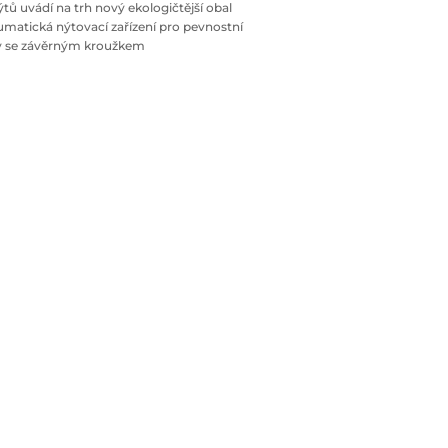
tů uvádí na trh nový ekologičtější obal
atická nýtovací zařízení pro pevnostní
ty se závěrným kroužkem