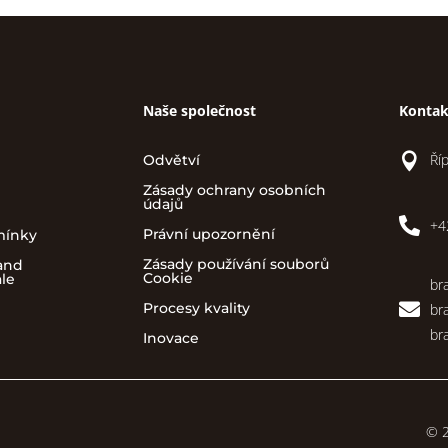
Naše společnost
Kontak

Ří
Odvětví
Zásady ochrany osobních
údajů

+4
Právní upozornění
mínky
Zásady používání souborů
and
Cookie
ale
br

Procesy kvality
br
br
Inovace
© 2