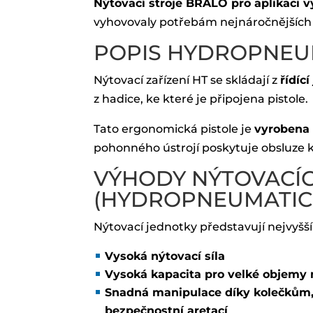
Nýtovací stroje BRALO pro aplikaci 
vyhovovaly potřebám nejnáročnějších 
POPIS HYDROPNEUM
Nýtovací zařízení HT se skládají z
řídíc
z hadice, ke které je připojena pistole.
Tato ergonomická pistole je
vyrobena z
pohonného ústrojí poskytuje obsluze 
VÝHODY NÝTOVACÍC
(HYDROPNEUMATIC
Nýtovací jednotky představují nejvyšší 
Vysoká nýtovací síla
Vysoká kapacita pro velké objemy 
Snadná manipulace díky kolečkům,
bezpečnostní aretací