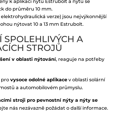
ený k aplikaci nýtů Estrubolt a nýtů se
ock do průměru 10 mm.
 elektrohydraulická verze) jsou nejvýkonnější
mohou nýtovat 10 a 13 mm Estrubolt.
Í SPOLEHLIVÝCH A
ACÍCH STROJŮ
ení v oblasti nýtování
, reaguje na potřeby
u pro
vysoce odolné aplikace
v oblasti solární
by mostů a automobilovém průmyslu.
ími stroji pro pevnostní nýty a nýty se
ejte nás nezávazně požádat o další informace.