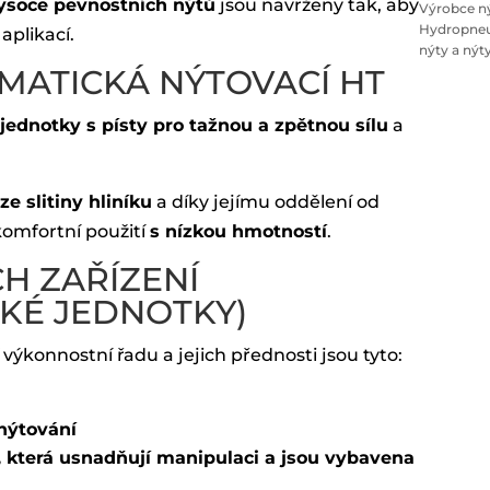
vysoce pevnostních nýtů
jsou navrženy tak, aby
Výrobce ný
Hydropneum
aplikací.
nýty a ný
ATICKÁ NÝTOVACÍ HT
í jednotky s písty pro tažnou a zpětnou sílu
a
e slitiny hliníku
a díky jejímu oddělení od
komfortní použití
s nízkou hmotností
.
H ZAŘÍZENÍ
KÉ JEDNOTKY)
výkonnostní řadu a jejich přednosti jsou tyto:
nýtování
 která usnadňují manipulaci a jsou vybavena