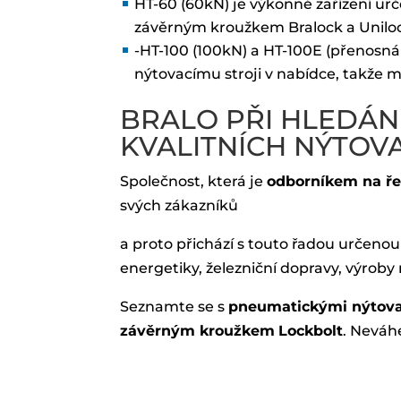
HT-60 (60kN) je výkonné zařízení urč
závěrným kroužkem Bralock a Unil
-HT-100 (100kN) a HT-100E (přenosná
nýtovacímu stroji v nabídce, takže 
BRALO PŘI HLEDÁN
KVALITNÍCH NÝTOV
Společnost, která je
odborníkem na řeš
svých zákazníků
a proto přichází s touto řadou určeno
energetiky, železniční dopravy, výro
Seznamte se s
pneumatickými nýtovac
závěrným kroužkem
Lockbolt
. Neváh