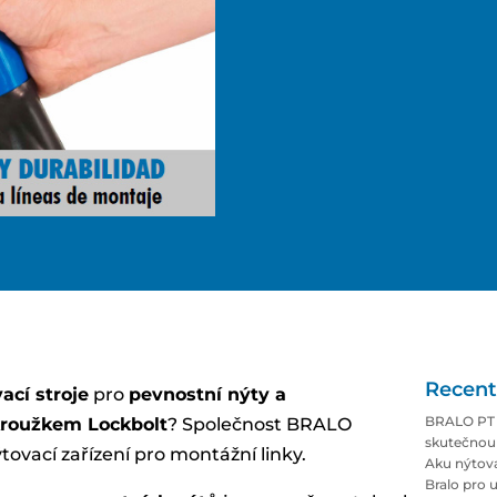
Recent
cí stroje
pro
pevnostní nýty a
BRALO PT 
kroužkem Lockbolt
? Společnost BRALO
skutečnou 
ovací zařízení pro montážní linky.
Aku nýtova
Bralo pro u