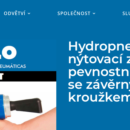
ODVĚTVÍ
SPOLEČNOST
SL
Hydropn
nýtovací 
pevnostní
se závěr
kroužke