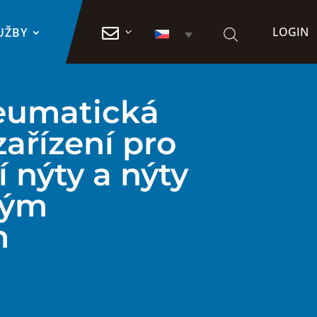
LOGIN

UŽBY
eumatická
zařízení pro
 nýty a nýty
ným
m