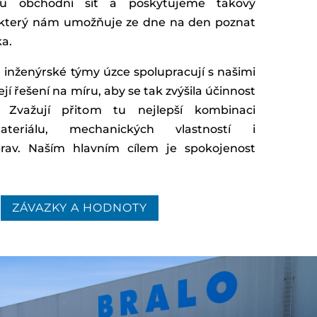
u obchodní síť a poskytujeme takový
s, který nám umožňuje ze dne na den poznat
ka.
 inženýrské týmy úzce spolupracují s našimi
ejí řešení na míru, aby se tak zvýšila účinnost
 Zvažují přitom tu nejlepší kombinaci
ateriálu, mechanických vlastností i
rav. Naším hlavním cílem je spokojenost
ZÁVAZKY A HODNOTY