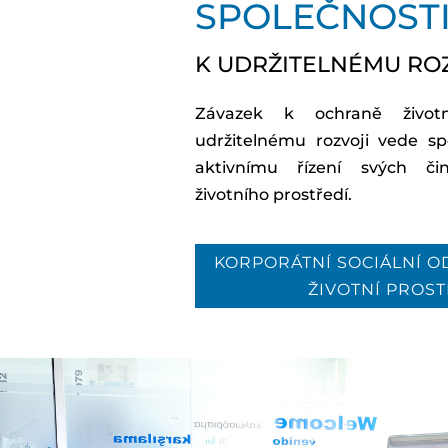
SPOLEČNOST
K UDRŽITELNÉMU RO
Závazek k ochraně životn
udržitelnému rozvoji vede s
aktivnímu řízení svých či
životního prostředí.
KORPORÁTNÍ SOCIÁLNÍ 
ŽIVOTNÍ PROS