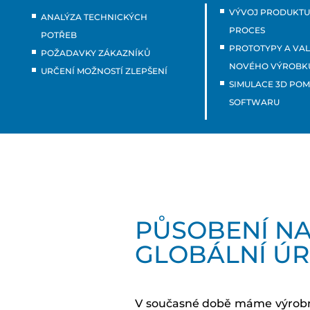
VÝVOJ PRODUKTU
ANALÝZA TECHNICKÝCH
PROCES
POTŘEB
PROTOTYPY A VA
POŽADAVKY ZÁKAZNÍKŮ
NOVÉHO VÝROBK
URČENÍ MOŽNOSTÍ ZLEPŠENÍ
SIMULACE 3D POM
SOFTWARU
PŮSOBENÍ N
GLOBÁLNÍ ÚR
V současné době máme výrobn