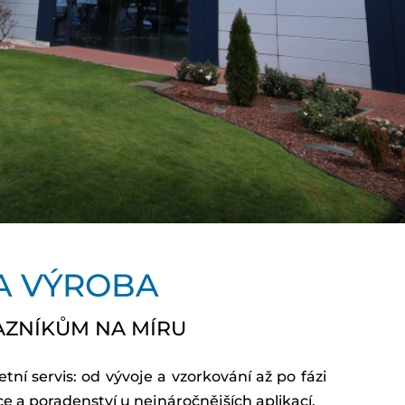
A VÝROBA
AZNÍKŮM NA MÍRU
ní servis: od vývoje a vzorkování až po fázi
ce a poradenství u nejnáročnějších aplikací.