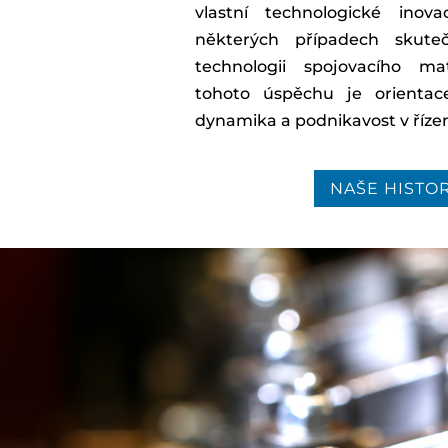
vlastní technologické inov
některých případech skut
technologii spojovacího ma
tohoto úspěchu je orienta
dynamika a podnikavost v řízen
NAŠE HISTO