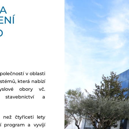
NA
ENÍ
O
olečností v oblasti
stémů, která nabízí
slové obory vč.
 stavebnictví a
než čtyřiceti lety
ní program a vyvíjí