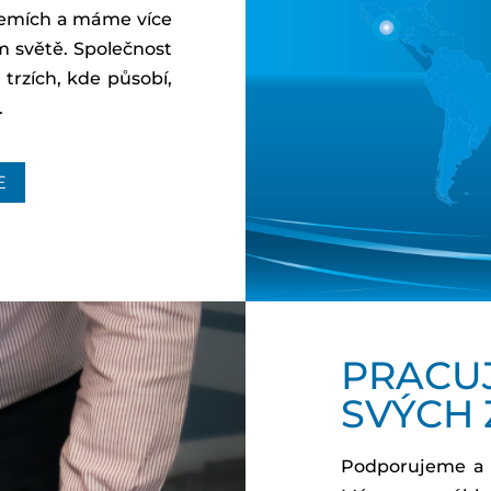
zemích a máme více
 světě. Společnost
rzích, kde působí,
.
E
PRACU
SVÝCH
Podporujeme a 