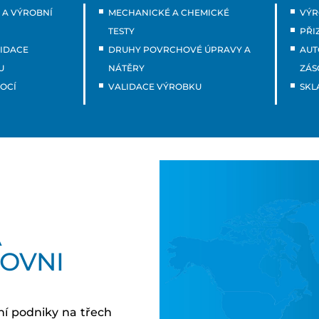
 A VÝROBNÍ
MECHANICKÉ A CHEMICKÉ
VÝR
TESTY
PŘI
LIDACE
DRUHY POVRCHOVÉ ÚPRAVY A
AUT
U
NÁTĚRY
ZÁS
OCÍ
VALIDACE VÝROBKU
SKL
A
OVNI
í podniky na třech