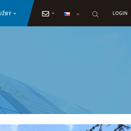
LOGIN

UŽBY