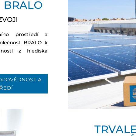
I BRALO
ZVOJI
ího prostředí a
polečnost BRALO k
nností z hlediska
ODPOVĚDNOST A
TŘEDÍ
TRVALE