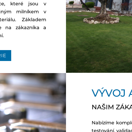
ace, které jsou v
ečným milníkem v
teriálu. Základem
ce na zákazníka a
í.
RIE
VÝVOJ 
NAŠIM ZÁK
Nabízíme komplet
testování, valida