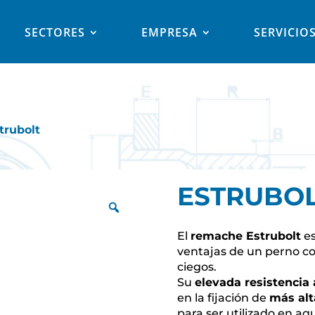
SECTORES
EMPRESA
SERVICIO
trubolt
ESTRUBO
El
remache Estrubolt
es
ventajas de un perno col
ciegos.
Su
elevada resistencia 
en la fijación de
más alt
para ser utilizado en aq