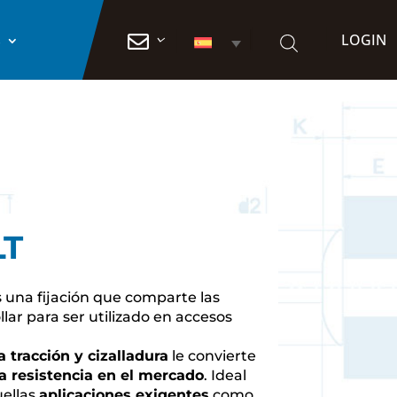
LOGIN

S
LT
 una fijación que comparte las
lar para ser utilizado en accesos
a tracción y cizalladura
le convierte
a resistencia en el mercado
. Ideal
uellas
aplicaciones exigentes
como