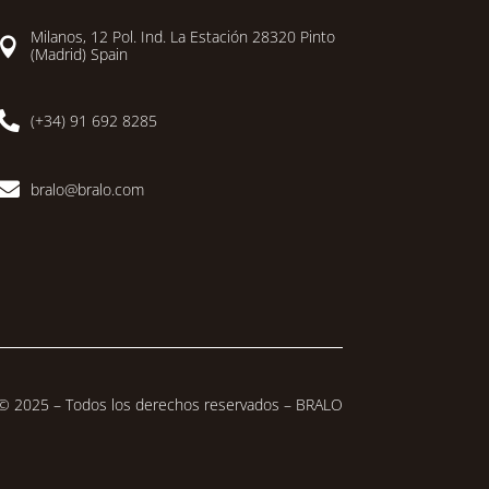
Milanos, 12 Pol. Ind. La Estación 28320 Pinto

(Madrid) Spain

(+34) 91 692 8285

bralo@bralo.com
© 2025 – Todos los derechos reservados – BRALO