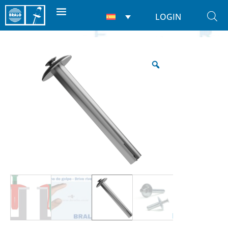
LOGIN
Inicio
/
Remaches
/
Ciegos
/ De Golpe