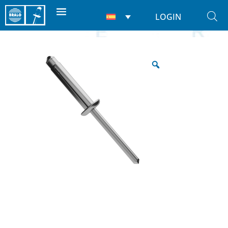
LOGIN
Inicio
/
Remaches
/
Ciegos
/ Trébol