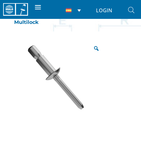
LOGIN
Inicio
/
Remaches
/
Estructurales
/
Multilock