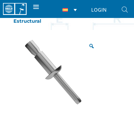
LOGIN
Inicio
/
Remaches
/
Estructurales
/
Estructural