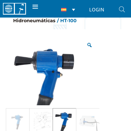
LOGIN
Inicio
/
Remachadoras
/
Para remaches
/
Hidroneumáticas
/ HT-100