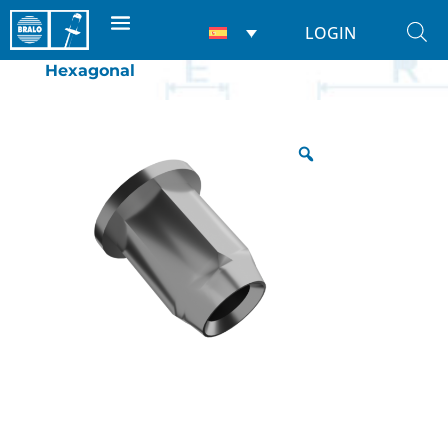
LOGIN
Inicio
/
Tuercas Remachables
/
Tuercas
/
Hexagonal